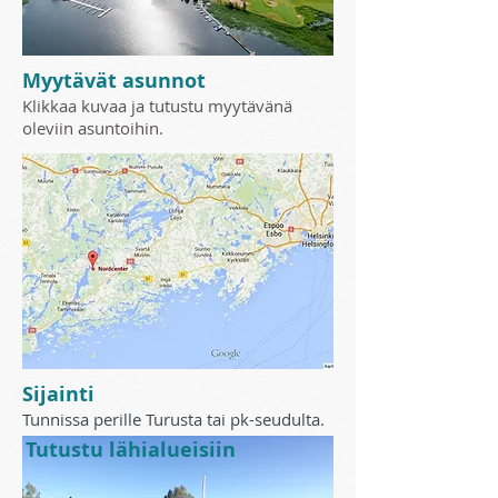
Myytävät asunnot
Klikkaa kuvaa ja tutustu myytävänä
oleviin asuntoihin.
Sijainti
Tunnissa perille Turusta tai pk-seudulta.
Ilmoitustaulu
Viihdyt ympäri vuoden
Tutustu lähialueisiin
Tutustu Nordcenterin tarjontaan.