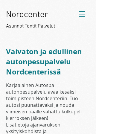
Nordcenter
Asunnot Tontit Palvelut
Vaivaton ja edullinen
autonpesupalvelu
Nordcenterissä
Karjaalainen Autospa
autonpesupalvelu avaa kesäksi
toimipisteen Nordcenteriin. Tuo
autosi puunattavaksi ja nouda
viimeisen päälle vahattu kulkupeli
kierroksen jälkeen!
Lisätietoja ajanvaruksen
yksityiskohdista ja