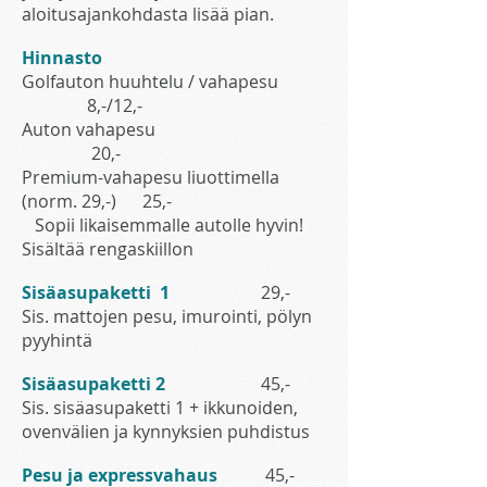
aloitusajankohdasta lisää pian.
Hinnasto
Golfauton huuhtelu / vahapesu
8,-/12,-
Auton vahapesu
20,-
Premium-vahapesu liuottimella
(norm. 29,-) 25,-
Sopii likaisemmalle autolle hyvin!
Sisältää rengaskiillon
Sisäasupaketti 1
29,-
Sis. mattojen pesu, imurointi, pölyn
pyyhintä
Sisäasupaketti 2
45,-
Sis. sisäasupaketti 1 + ikkunoiden,
ovenvälien ja kynnyksien puhdistus
Pesu ja expressvahaus
45,-