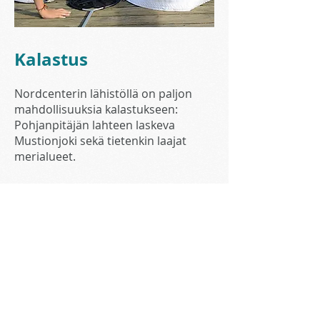
Kalastus
Nordcenterin lähistöllä on paljon
mahdollisuuksia kalastukseen:
Pohjanpitäjän lahteen laskeva
Mustionjoki sekä tietenkin laajat
merialueet.
Tietoa kalastuksesta ja kalapaikoista
saat klikkaamalla
tästä
.
Åminneforsin kalastusseura
Nordcenter asunnot ja palvelut on Nordcenteriä
markkinoiva ja
Nordcenter-yhteisöä palveleva sivusto.
Nordcenterin sivusto löytyy osoitteesta
www.nordcenter.fi