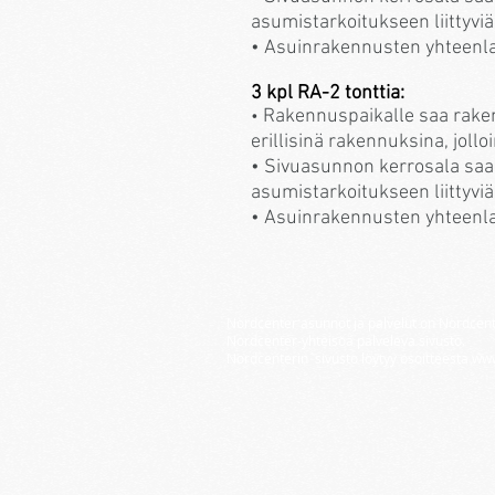
asumistarkoitukseen liittyviä
• Asuinrakennusten yhteenlas
3 kpl RA-2 tonttia:
Rakennuspaikalle saa rake
•
erillisinä rakennuksina, joll
• Sivuasunnon kerrosala saa
asumistarkoitukseen liittyviä
• Asuinrakennusten yhteenlas
Nordcenter asunnot ja palvelut on Nordcent
Nordcenter-yhteisöä palveleva sivusto.
Nordcenterin sivusto löytyy osoitteesta
www