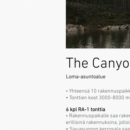
The Cany
Loma-asuntoalue
Yhteensä 10 rakennuspaik
•
• Tonttien koot 3000-8000 
6 kpl RA-1 tonttia
Rakennuspaikalle saa rake
•
erillisinä rakennuksina, joll
• Sivuasunnon kerrosala saa