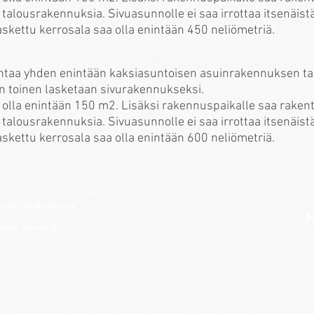
 talousrakennuksia. Sivuasunnolle ei saa irrottaa itsenäistä
kettu kerrosala saa olla enintään 450 neliömetriä.
ntaa yhden enintään kaksiasuntoisen asuinrakennuksen tai
oin toinen lasketaan sivurakennukseksi.
 olla enintään 150 m2. Lisäksi rakennuspaikalle saa raken
 talousrakennuksia. Sivuasunnolle ei saa irrottaa itsenäistä
kettu kerrosala saa olla enintään 600 neliömetriä.
eriä markkinoiva ja
S
.nordcenter.fi