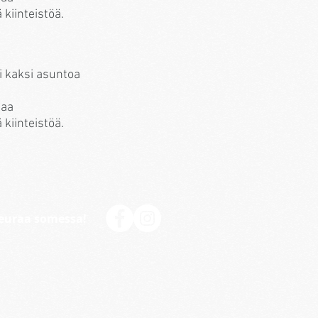
 kiinteistöä.
 kaksi asuntoa
taa
 kiinteistöä.
euraa somessa!