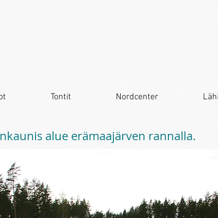
ot
Tontit
Nordcenter
Läh
nkaunis alue erämaajärven rannalla.